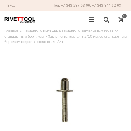
Вход
Тел: +7-343-237-03-06, +7-343-344-62-63
0
Главная
>
Заклёпки
>
Вытяжные заклёпки
>
Заклепка вытяжная со
стандартным бортиком
>
Заклепка вытяжная 3,2*10 мм, со стандартным
бортиком (нержавеющая сталь A4)