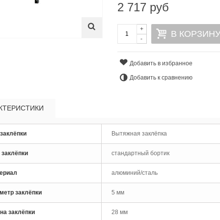
2 717 руб
+
В КОРЗИН
-
Добавить в избранное
Добавить к сравнению
КТЕРИСТИКИ
 заклёпки
Вытяжная заклёпка
рло по металлу кобальтовое
 заклёпки
стандартный бортик
M35 Skytools...
 руб
ериал
алюминий/сталь
рло по металлу кобальтовое
метр заклёпки
5 мм
M35 Skytools...
 руб
на заклёпки
28 мм