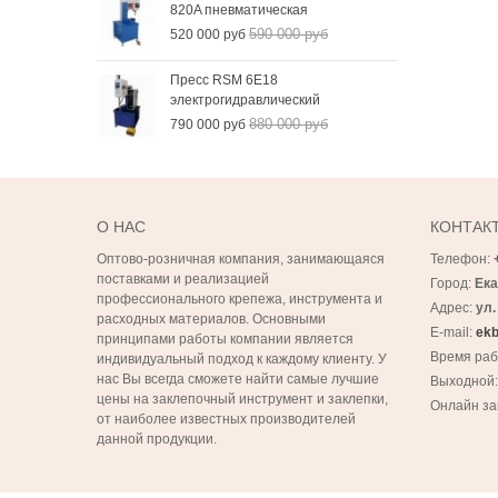
820A пневматическая
590 000 руб
520 000 руб
Пресс RSM 6Е18
электрогидравлический
880 000 руб
790 000 руб
О НАС
КОНТАК
Оптово-розничная компания, занимающаяся
Телефон:
поставками и реализацией
Город:
Ека
профессионального крепежа, инструмента и
Адрес:
ул.
расходных материалов. Основными
E-mail:
ekb
принципами работы компании является
Время ра
индивидуальный подход к каждому клиенту. У
нас Вы всегда сможете найти самые лучшие
Выходной
цены на заклепочный инструмент и заклепки,
Онлайн за
от наиболее известных производителей
данной продукции.