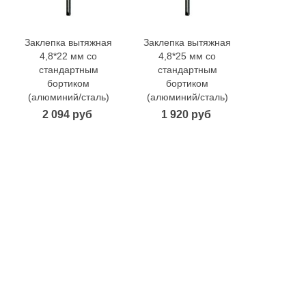
Заклепка вытяжная
Заклепка вытяжная
Заклепка
В корзину
В корзину
В 
4,8*22 мм со
4,8*25 мм со
4,8*28
стандартным
стандартным
станд
бортиком
бортиком
борт
(алюминий/сталь)
(алюминий/сталь)
(алюмини
2 094 руб
1 920 руб
2 41