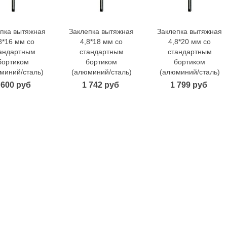
пка вытяжная
Заклепка вытяжная
Заклепка вытяжная
В корзину
В корзину
В корзину
8*16 мм со
4,8*18 мм со
4,8*20 мм со
андартным
стандартным
стандартным
бортиком
бортиком
бортиком
миний/сталь)
(алюминий/сталь)
(алюминий/сталь)
 600 руб
1 742 руб
1 799 руб