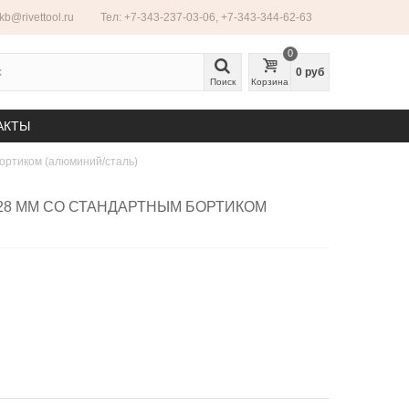
ekb@rivettool.ru
Тел: +7-343-237-03-06, +7-343-344-62-63
0
0 руб
Поиск
Корзина
АКТЫ
ортиком (алюминий/сталь)
28 ММ СО СТАНДАРТНЫМ БОРТИКОМ