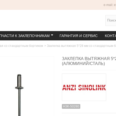
e-mail: 
ПЧАСТИ К ЗАКЛЕПОЧНИКАМ
ГАРАНТИЯ И СЕРВИС
КОНТ
ая со стандартным бортиком
>
Заклепка вытяжная 5*28 мм со стандартным б
ЗАКЛЕПКА ВЫТЯЖНАЯ 5*
(АЛЮМИНИЙ/СТАЛЬ)
H3K-50280