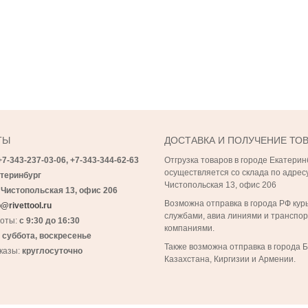
ТЫ
ДОСТАВКА И ПОЛУЧЕНИЕ ТО
+7-343-237-03-06,
+7-343-
344-62-63
Отгрузка товаров в городе Екатерин
осуществляется со склада по адресу
теринбург
Чистопольская 13, офис 206
 Чистопольская 13, офис 206
Возможна отправка в города РФ кур
@rivettool.ru
службами, авиа линиями и транспо
боты:
с 9:30 до 16:30
компаниями.
:
суббота, воскресенье
Также возможна отправка в города 
казы:
круглосуточно
Казахстана, Киргизии и Армении.