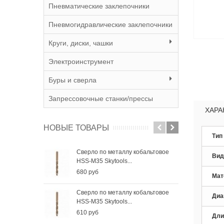
Пневматические заклепочники
Пневмогидравлические заклепочники
Круги, диски, чашки
Электроинструмент
Буры и сверла
Запрессовочные станки/прессы
ХАРА
НОВЫЕ ТОВАРЫ
Тип
Сверло по металлу кобальтовое
Све
Вид
HSS-M35 Skytools...
HSS-
680 руб
410
Мат
Сверло по металлу кобальтовое
Све
Диа
HSS-M35 Skytools...
HSS-
610 руб
285
Дли