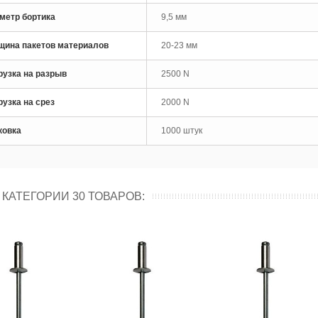
рло по металлу кобальтовое
метр бортика
9,5 мм
M35 Skytools...
 руб
щина пакетов материалов
20-23 мм
рло по металлу кобальтовое
рузка на разрыв
2500 N
M35 Skytools...
 руб
рузка на срез
2000 N
ковка
1000 штук
 КАТЕГОРИИ 30 ТОВАРОВ: