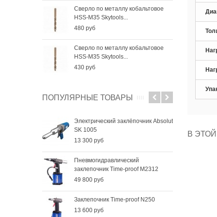
Сверло по металлу кобальтовое
Све
Диа
HSS-M35 Skytools...
HSS-
480 руб
256
Тол
Сверло по металлу кобальтовое
Све
Наг
HSS-M35 Skytools...
HSS-
430 руб
184
Наг
Упа
ПОПУЛЯРНЫЕ ТОВАРЫ
Электрический заклёпочник Absolut
SK 1005
В ЭТОЙ
13 300 руб
Пневмогидравлический
заклепочник Time-proof M2312
49 800 руб
Заклепочник Time-proof N250
13 600 руб