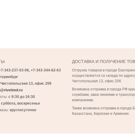
ТЫ
ДОСТАВКА И ПОЛУЧЕНИЕ ТО
+7-343-237-03-06,
+7-343-
344-62-63
Отгрузка товаров в городе Екатерин
осуществляется со склада по адресу
теринбург
Чистопольская 13, офис 206
 Чистопольская 13, офис 206
Возможна отправка в города РФ кур
@rivettool.ru
службами, авиа линиями и транспо
боты:
с 9:30 до 16:30
компаниями.
:
суббота, воскресенье
Также возможна отправка в города 
казы:
круглосуточно
Казахстана, Киргизии и Армении.