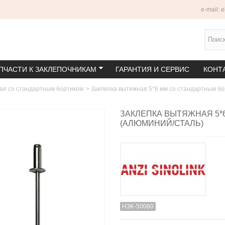
e-mail: 
ПЧАСТИ К ЗАКЛЕПОЧНИКАМ
ГАРАНТИЯ И СЕРВИС
КОНТ
ая со стандартным бортиком
>
Заклепка вытяжная 5*6 мм со стандартным бо
ЗАКЛЕПКА ВЫТЯЖНАЯ 5*
(АЛЮМИНИЙ/СТАЛЬ)
H3K-50060