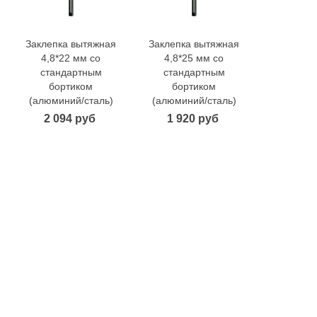
Заклепка вытяжная
Заклепка вытяжная
Заклепка
В корзину
В корзину
В 
4,8*22 мм со
4,8*25 мм со
4,8*28
стандартным
стандартным
станд
бортиком
бортиком
борт
(алюминий/сталь)
(алюминий/сталь)
(алюмини
2 094 руб
1 920 руб
2 41