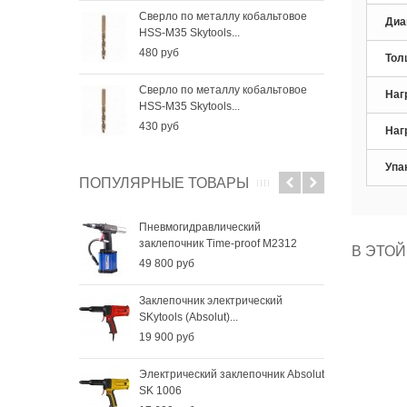
Сверло по металлу кобальтовое
Све
Диа
HSS-M35 Skytools...
HSS-
480 руб
256
Тол
Сверло по металлу кобальтовое
Све
Наг
HSS-M35 Skytools...
HSS-
430 руб
184
Наг
Упа
ПОПУЛЯРНЫЕ ТОВАРЫ
Пневмогидравлический
заклепочник Time-proof M2312
В ЭТОЙ
49 800 руб
Заклепочник электрический
SKytools (Absolut)...
19 900 руб
Электрический заклепочник Absolut
SK 1006