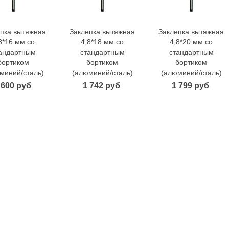
пка вытяжная
Заклепка вытяжная
Заклепка вытяжная
В корзину
В корзину
В корзину
8*16 мм со
4,8*18 мм со
4,8*20 мм со
андартным
стандартным
стандартным
бортиком
бортиком
бортиком
миний/сталь)
(алюминий/сталь)
(алюминий/сталь)
 600 руб
1 742 руб
1 799 руб