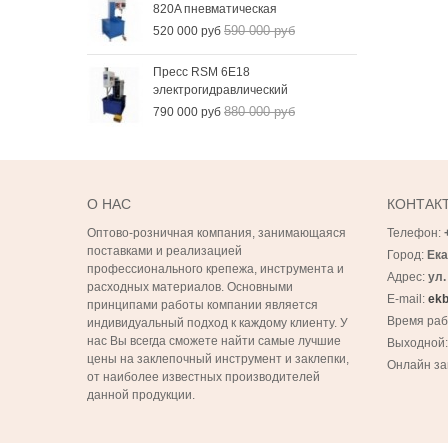
820A пневматическая
590 000 руб
520 000 руб
Пресс RSM 6Е18
электрогидравлический
880 000 руб
790 000 руб
О НАС
КОНТАК
Оптово-розничная компания, занимающаяся
Телефон:
поставками и реализацией
Город:
Ека
профессионального крепежа, инструмента и
Адрес:
ул.
расходных материалов. Основными
E-mail:
ekb
принципами работы компании является
Время ра
индивидуальный подход к каждому клиенту. У
нас Вы всегда сможете найти самые лучшие
Выходной
цены на заклепочный инструмент и заклепки,
Онлайн за
от наиболее известных производителей
данной продукции.