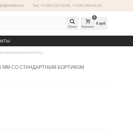
ekb@rivettool.ru
Тел: +7-343-237-03-06, +7-343-344-62-63
0
0 руб
Поиск
Корзина
АКТЫ
ртиком (алюминий/сталь)
6 ММ СО СТАНДАРТНЫМ БОРТИКОМ