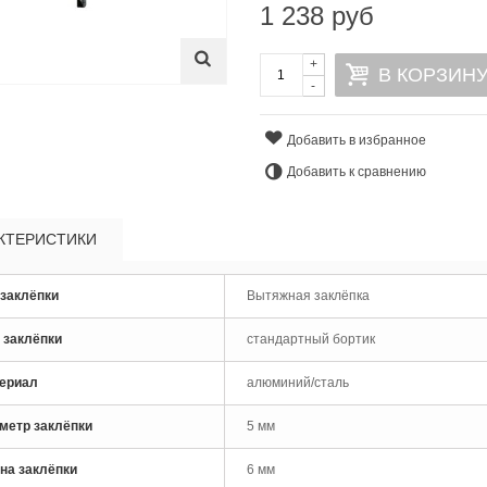
1 238 руб
+
В КОРЗИН
-
Добавить в избранное
Добавить к сравнению
КТЕРИСТИКИ
 заклёпки
Вытяжная заклёпка
рло по металлу кобальтовое
 заклёпки
стандартный бортик
M35 Skytools...
 руб
ериал
алюминий/сталь
рло по металлу кобальтовое
метр заклёпки
5 мм
M35 Skytools...
 руб
на заклёпки
6 мм