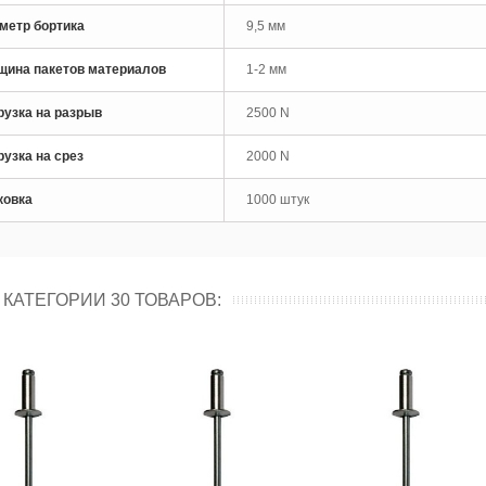
рло по металлу кобальтовое
метр бортика
9,5 мм
M35 Skytools...
 руб
щина пакетов материалов
1-2 мм
рло по металлу кобальтовое
рузка на разрыв
2500 N
M35 Skytools...
 руб
рузка на срез
2000 N
ковка
1000 штук
 КАТЕГОРИИ 30 ТОВАРОВ: