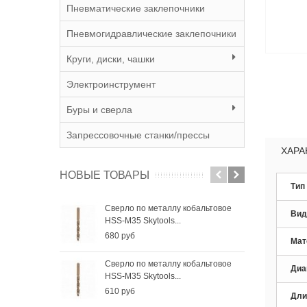
Пневматические заклепочники
Пневмогидравлические заклепочники
Круги, диски, чашки
Электроинструмент
Буры и сверла
Запрессовочные станки/прессы
ХАРА
НОВЫЕ ТОВАРЫ
Тип
Сверло по металлу кобальтовое
Све
Вид
HSS-M35 Skytools...
HSS-
680 руб
410
Мат
Сверло по металлу кобальтовое
Све
Диа
HSS-M35 Skytools...
HSS-
610 руб
285
Дли