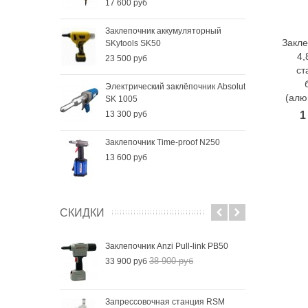
17 600 руб
Заклепочник аккумуляторный
Закле
SKytools SK50
4,
23 500 руб
ст
Электрический заклёпочник Absolut
(алю
SK 1005
1
13 300 руб
Заклепочник Time-proof N250
13 600 руб
СКИДКИ
Заклепочник Anzi Pull-link PB50
38 900 руб
33 900 руб
Запрессовочная станция RSM