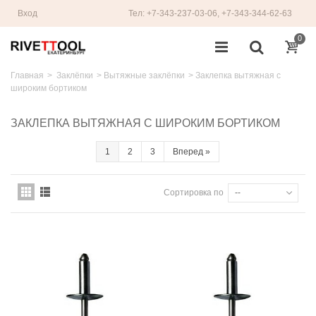
Вход
Тел: +7-343-237-03-06, +7-343-344-62-63
0
Главная
>
Заклёпки
>
Вытяжные заклёпки
>
Заклепка вытяжная с
широким бортиком
ЗАКЛЕПКА ВЫТЯЖНАЯ С ШИРОКИМ БОРТИКОМ
1
2
3
Вперед
»
Сортировка по
--