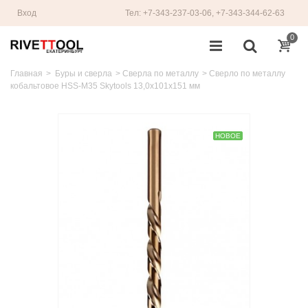
Вход
Тел: +7-343-237-03-06, +7-343-344-62-63
0
Главная
>
Буры и сверла
>
Сверла по металлу
>
Сверло по металлу
кобальтовое HSS-M35 Skytools 13,0х101х151 мм
НОВОЕ