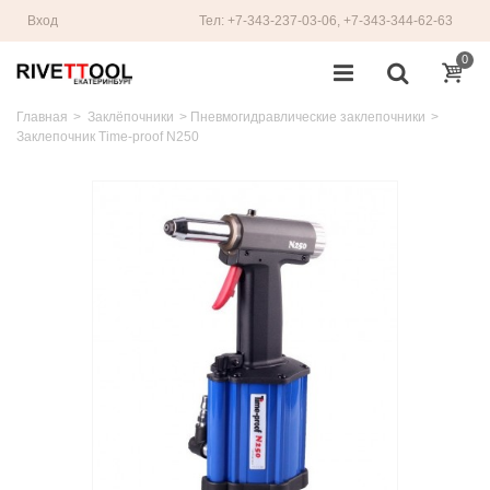
Вход
Тел: +7-343-237-03-06, +7-343-344-62-63
0
Главная
>
Заклёпочники
>
Пневмогидравлические заклепочники
>
Заклепочник Time-proof N250