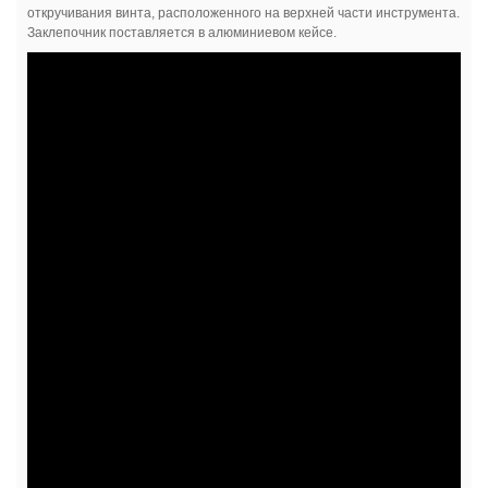
откручивания винта, расположенного на верхней части инструмента.
Заклепочник поставляется в алюминиевом кейсе.