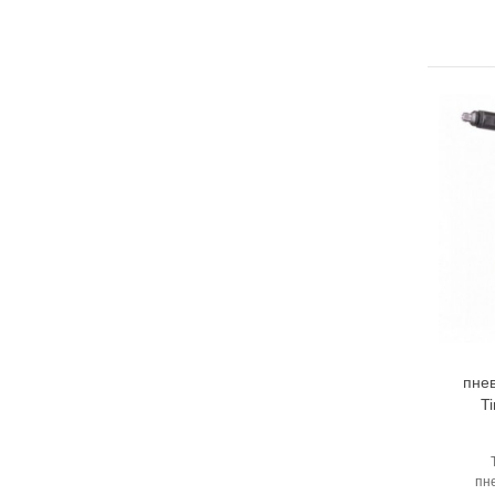
пне
T
пн