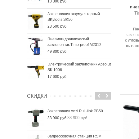
13 300 руб
пне
Ti
Заклепочник аккумуляторный
SKytools SK50
23 500 руб
Пн
заклеп
Пневмогидравлический
с углов
заклепочник Time-proof M2312
вытяжн
49 800 руб
Электрический заклепочник Absolut
SK 1006
17 600 руб
СКИДКИ
Заклепочник Anzi Pull-link PB50
38 900 руб
33 900 руб
Запрессовочная станция RSM