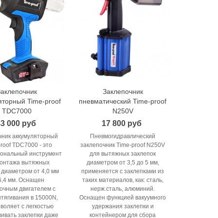
Заклепочник
Заклепочник
В корзину
В корзину
яторный Time-proof
пневматический Time-proof
TDC7000
N250V
3 000 руб
17 800 руб
чник аккумуляторный
Пневмогидравлический
roof TDC7000 - это
заклепочник Time-proof N250V
ональный инструмент
для вытяжных заклепок
монтажа вытяжных
диаметром от 3,5 до 5 мм,
 диаметром от 4,0 мм
применяется с заклепками из
6,4 мм. Оснащен
таких материалов, как: сталь,
очным двигателем с
нерж.сталь, алюминий.
ытягивания в 15000N,
Оснащен функцией вакуумного
зволяет с легкостью
удержания заклепки и
ливать заклепки даже
контейнером для сбора