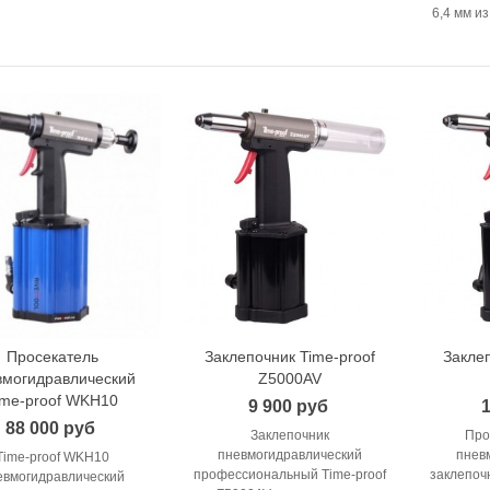
6,4 мм и
Просекатель
Заклепочник Time-proof
Заклеп
В корзину
В корзину
вмогидравлический
Z5000AV
ime-proof WKH10
9 900 руб
1
88 000 руб
Заклепочник
Про
пневмогидравлический
пнев
Time-proof WKH10
профессиональный Time-proof
заклепоч
евмогидравлический