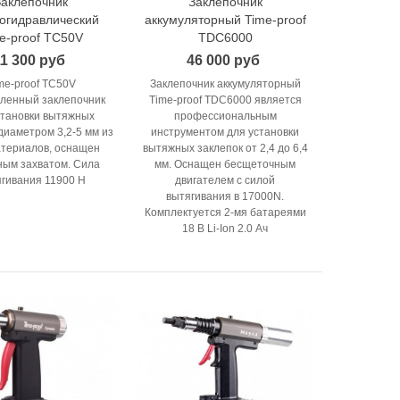
Заклепочник
Заклепочник
В корзину
В корзину
огидравлический
аккумуляторный Time-proof
e-proof TC50V
TDC6000
11 300 руб
46 000 руб
me-proof TC50V
Заклепочник аккумуляторный
ленный заклепочник
Time-proof TDC6000 является
становки вытяжных
профессиональным
диаметром 3,2-5 мм из
инструментом для установки
атериалов, оснащен
вытяжных заклепок от 2,4 до 6,4
ным захватом. Сила
мм. Оснащен бесщеточным
гивания 11900 Н
двигателем с силой
вытягивания в 17000N.
Комплектуется 2-мя батареями
18 В Li-Ion 2.0 Ач