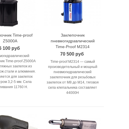
очник Time-proof
Заклепочник
В корзину
В корзину
Z5000A
пневмогидравлический
Time-Proof M2314
6 100 руб
70 500 руб
могидравлический
ник Time-proof Z5000A
Time-proof M2314 — самый
тяжных заклепок из
производительный и мощный
ерж.стали и алюминия.
пневмогидравлический
яется для заклепок
заклепочник для резьбовых
ром 3,2-5 мм. Сила
заклепок от М8 до М14, тяговоя
гивания 11760 Н.
сила клепальника составляет
44000Н