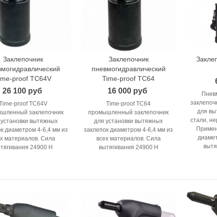
Заклепочник
Заклепочник
Заклеп
В корзину
В корзину
вмогидравлический
пневмогидравлический
ime-proof TC64V
Time-proof TC64
26 100 руб
16 000 руб
Пнев
заклепоч
Time-proof TC64V
Time-proof TC64
для вы
шленный заклепочник
промышленный заклепочник
стали, н
 установки вытяжных
для установки вытяжных
Примен
к диаметром 4-6,4 мм из
заклепок диаметром 4-6,4 мм из
диамет
ех материалов. Сила
всех материалов. Сила
вытя
тягивания 24900 Н
вытягивания 24900 Н