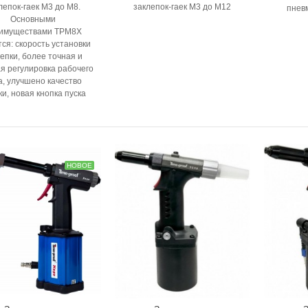
лепок-гаек М3 до М8.
заклепок-гаек М3 до М12
пнев
рло по металлу кобальтовое
Основными
M35 Skytools...
имуществами TPM8X
 руб
ся: скорость установки
епки, более точная и
рло по металлу кобальтовое
я регулировка рабочего
M35 Skytools...
а, улучшено качество
ки, новая кнопка пуска
 руб
НОВОЕ