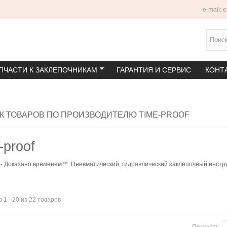
e-mail: 
ПЧАСТИ К ЗАКЛЕПОЧНИКАМ
ГАРАНТИЯ И СЕРВИС
КОНТ
К ТОВАРОВ ПО ПРОИЗВОДИТЕЛЮ TIME-PROOF
-proof
f - Доказано временем™.
Пневматический, гидравлический з
аклепочный инстр
 1 - 20 из 22 товаров
Показать