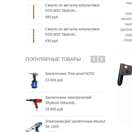
зак
Сверло по металлу кобальтовое
Све
HSS-M35 Skytools...
HSS-
пре
480 руб
256
являет
закл
Сверло по металлу кобальтовое
Све
удобна
HSS-M35 Skytools...
HSS-
ход
сбор
430 руб
184
ПОПУЛЯРНЫЕ ТОВАРЫ
Заклепочник Time-proof N250
13 600 руб
Заклепочник электрический
SKytools (Absolut)...
19 900 руб
Электрический заклёпочник Absolut
SK 1005