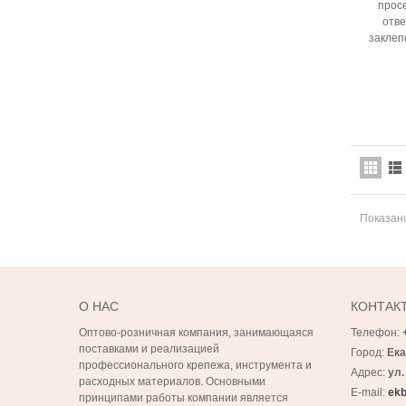
прос
отве
заклеп
Показано
О НАС
КОНТАК
Оптово-розничная компания, занимающаяся
Телефон:
поставками и реализацией
Город:
Ека
профессионального крепежа, инструмента и
Адрес:
ул.
расходных материалов. Основными
E-mail:
ekb
принципами работы компании является