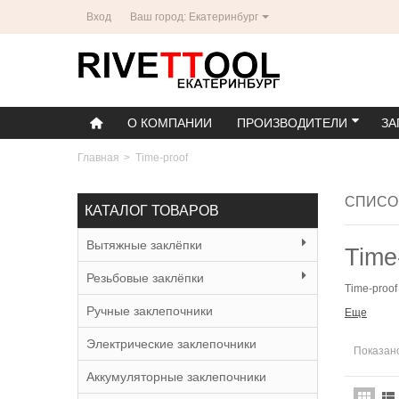
Вход
Ваш город: Екатеринбург
О КОМПАНИИ
ПРОИЗВОДИТЕЛИ
ЗА
Главная
>
Time-proof
СПИСО
КАТАЛОГ ТОВАРОВ
Вытяжные заклёпки
Time
Резьбовые заклёпки
Time-proo
Ручные заклепочники
Еще
Электрические заклепочники
Показано
Аккумуляторные заклепочники