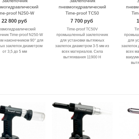
Заклепочник
Заклепочник
В корзину
В корзину
вмогидравлический
пневмогидравлический
пневм
me-proof N250-W
Time-proof TC50
Tim
22 800 руб
7 700 руб
евмогидравлический
Time-proof TC50V
Ti
очник Time-proof N250-W
промышленный заклепочник
промыш
ым наконечником 90° для
для установки вытяжных
для у
ых заклепок диаметром
заклепок диаметром 3-5 мм из
заклепок 
от 3,5 до 5 мм
всех материалов. Сила
всех м
вытягивания 11900 Н
вакуум
вытя