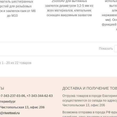
Z5000AV для вытяжных
использ
екатель шестигранных
заклепок диаметром 3,2-5 мм из
вытя
рстий для резьбовых
всех материалов, клепальник
алю
ок и заклепок-гаек от M6
оснащен вакуумным захватом
нержавеющ
до M10
мм). О
функцией 
Показать
 1 - 20 из 22 товаров
ТЫ
ДОСТАВКА И ПОЛУЧЕНИЕ ТО
+7-343-237-03-06,
+7-343-
344-62-63
Отгрузка товаров в городе Екатерин
осуществляется со склада по адресу
теринбург
Чистопольская 13, офис 206
 Чистопольская 13, офис 206
Возможна отправка в города РФ кур
@rivettool.ru