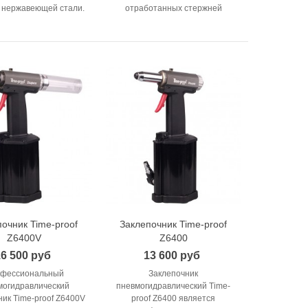
з нержавеющей стали.
отработанных стержней
очник Time-proof
Заклепочник Time-proof
В корзину
В корзину
Z6400V
Z6400
6 500 руб
13 600 руб
фессиональный
Заклепочник
могидравлический
пневмогидравлический Time-
ник Time-proof Z6400V
proof Z6400 является