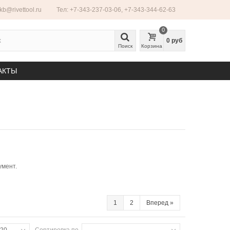
ekb@rivettool.ru
Тел: +7-343-237-03-06, +7-343-344-62-63
0
0 руб
Поиск
Корзина
АКТЫ
умент.
1
2
Вперед
»
20
Сортировка по
--