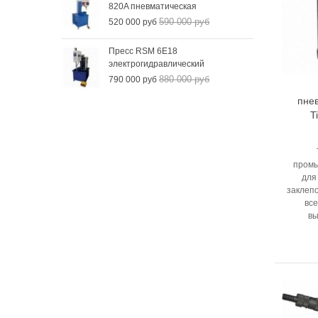
820A пневматическая
590 000 руб
520 000 руб
Пресс RSM 6Е18
электрогидравлический
880 000 руб
790 000 руб
пне
T
промы
для
заклепо
вс
вы