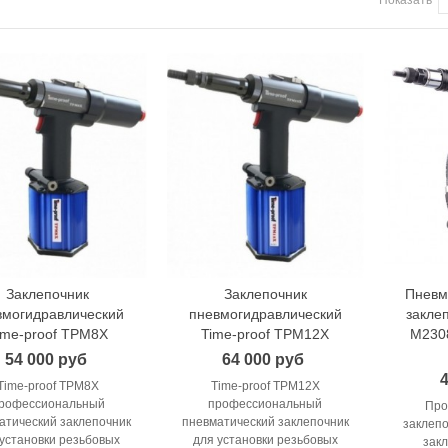
Заклепочник
Заклепочник
Пневм
В корзину
В корзину
рло по металлу кобальтовое
вмогидравлический
пневмогидравлический
заклеп
M35 Skytools...
ime-proof TPM8X
Time-proof TPM12X
M230
 руб
54 000 руб
64 000 руб
4
рло по металлу кобальтовое
Time-proof TPM8X
Time-proof TPM12X
M35 Skytools...
рофессиональный
профессиональный
Про
атический заклепочник
пневматический заклепочник
заклепо
 руб
 установки резьбовых
для установки резьбовых
закл