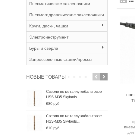
Пневматические заклепочники
Пневмогидравлические заклепочники
Круги, диски, чашки
Электроинструмент
Буры и сверла
Запрессовочные станки/прессы
НОВЫЕ ТОВАРЫ
Сверло по металлу кобальтовое
Све
пне
HSS-M35 Skytools...
HSS-
T
680 руб
410
Сверло по металлу кобальтовое
Све
HSS-M35 Skytools...
HSS-
п
пневм
610 руб
285
для