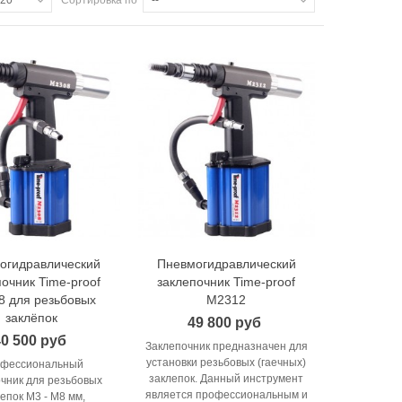
огидравлический
Пневмогидравлический
В корзину
В корзину
очник Time-proof
заклепочник Time-proof
8 для резьбовых
M2312
заклёпок
49 800 руб
0 500 руб
Заклепочник предназначен для
установки резьбовых (гаечных)
фессиональный
заклепок. Данный инструмент
чник для резьбовых
является профессиональным и
епок М3 - М8 мм,