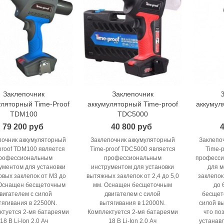
Заклепочник
Заклепочник
В корзину
В корзину
уляторный Time-Proof
аккумуляторный Time-proof
аккумул
TDM100
TDC5000
79 200 руб
40 800 руб
4
почник аккумуляторный
Заклепочник аккумуляторный
Заклепо
proof TDM100 является
Time-proof TDC5000 является
Time-p
рофессиональным
профессиональным
професси
ументом для установки
инструментом для установки
для 
овых заклепок от М3 до
вытяжных заклепок от 2,4 до 5,0
заклепок
Оснащен бесщеточным
мм. Оснащен бесщеточным
до 
вигателем с силой
двигателем с силой
бесщет
тягивания в 22500N.
вытягивания в 12000N.
силой в
ктуется 2-мя батареями
Комплектуется 2-мя батареями
что по
18 В Li-Ion 2.0 Ач
18 В Li-Ion 2.0 Ач
устанав