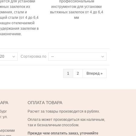
уется для установки
профессиональным
жных заклепок из
инструментом для установки
миния, стали и
вытяжных заклепок от 4 до 6,4
ей стали (от 4 до 6,4
мм
снащен отключаемой
удержания заклепки в
наконечнике.
20
Сортировка по
--
1
2
Вперед
»
ВАРА
ОПЛАТА ТОВАРА
бург
Расчет за товары производится в рублях.
: ул.
Оплата может производиться как наличным,
так и безналичным способом.
ьерскими
Прежде чем оплатить заказ, уточняйте