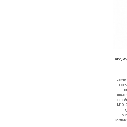
аккум
Закле
Time-
п
инстр
резьб
М10. 
д
вы
Компле