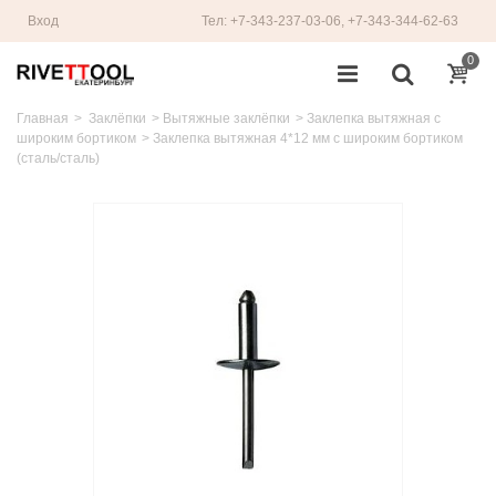
Вход
Тел: +7-343-237-03-06, +7-343-344-62-63
0
Главная
>
Заклёпки
>
Вытяжные заклёпки
>
Заклепка вытяжная с
широким бортиком
>
Заклепка вытяжная 4*12 мм с широким бортиком
(сталь/сталь)