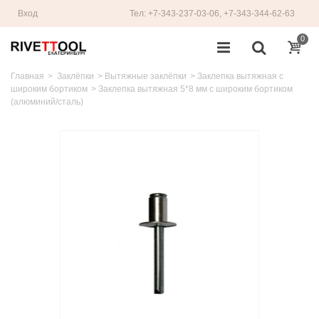
Вход
Тел: +7-343-237-03-06, +7-343-344-62-63
0
Главная
>
Заклёпки
>
Вытяжные заклёпки
>
Заклепка вытяжная с
широким бортиком
>
Заклепка вытяжная 5*8 мм с широким бортиком
(алюминий/сталь)