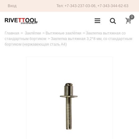
Вход
Тел: +7-343-237-03-06, +7-343-344-62-63
0
Главная
>
Заклёпки
>
Вытяжные заклёпки
>
Заклепка вытяжная со
стандартным бортиком
>
Заклепка вытяжная 3,2*8 мм, со стандартным
бортиком (нержавеющая сталь A4)