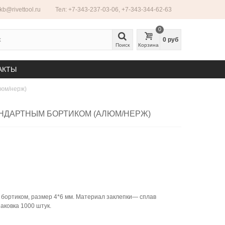
ekb@rivettool.ru
Тел: +7-343-237-03-06, +7-343-344-62-63
0
0 руб
Поиск
Корзина
АКТЫ
люм/нерж)
ТАНДАРТНЫМ БОРТИКОМ (АЛЮМ/НЕРЖ)
 бортиком, размер 4*6 мм. Материал заклепки— сплав
аковка 1000 штук.