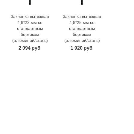
Заклепка вытяжная
Заклепка вытяжная
Заклепка
В корзину
В корзину
В 
4,8*22 мм со
4,8*25 мм со
4,8*28
стандартным
стандартным
станд
бортиком
бортиком
борт
(алюминий/сталь)
(алюминий/сталь)
(алюмини
2 094 руб
1 920 руб
2 41