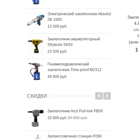
Электрический заклёпочник Absolut
Закле
SK 1005
4,
13 300 руб
ст
Заклепочник аккумуляторный
(алю
SKytools SK50
1
23 500 руб
Пневмогидравлический
заклепочник Time-proof M2312
49 800 руб
СКИДКИ
Заклепочник Anzi Pull-link PB50
38 900 руб
33 900 руб
Запрессовочная станция RSM