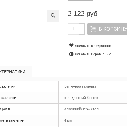
2 122 руб
+
В КОРЗИН
-
Добавить в избранное
Добавить к сравнению
КТЕРИСТИКИ
рло по металлу кобальтовое
 заклёпки
Вытяжная заклёпка
M35 Skytools...
 руб
 заклёпки
стандартный бортик
рло по металлу кобальтовое
ериал
алюминий/нерж.сталь
M35 Skytools...
 руб
метр заклёпки
4 мм