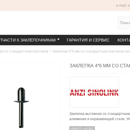
e-mail: 
ПЧАСТИ К ЗАКЛЕПОЧНИКАМ
ГАРАНТИЯ И СЕРВИС
КОНТ
ая со стандартным бортиком
>
Заклепка 4*6 мм со стандартным бортиком (а
ЗАКЛЕПКА 4*6 ММ СО С
Заклепка вытяжная со стандартным
алюминия и нержавеющей стали. Уп
HBKPS-40060