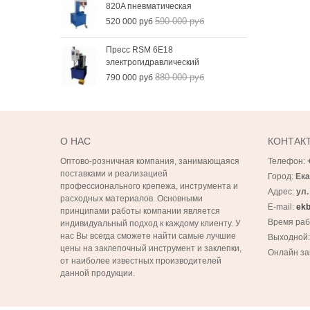
820A пневматическая
590 000 руб
520 000 руб
Пресс RSM 6Е18
электрогидравлический
880 000 руб
790 000 руб
О НАС
КОНТАК
Оптово-розничная компания, занимающаяся
Телефон:
поставками и реализацией
Город:
Ека
профессионального крепежа, инструмента и
Адрес:
ул.
расходных материалов. Основными
E-mail:
ekb
принципами работы компании является
Время ра
индивидуальный подход к каждому клиенту. У
нас Вы всегда сможете найти самые лучшие
Выходной
цены на заклепочный инструмент и заклепки,
Онлайн за
от наиболее известных производителей
данной продукции.