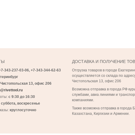
ТЫ
ДОСТАВКА И ПОЛУЧЕНИЕ ТО
+7-343-237-03-06,
+7-343-
344-62-63
Отгрузка товаров в городе Екатерин
осуществляется со склада по адресу
теринбург
Чистопольская 13, офис 206
 Чистопольская 13, офис 206
Возможна отправка в города РФ кур
@rivettool.ru
службами, авиа линиями и транспо
боты:
с 9:30 до 16:30
компаниями.
:
суббота, воскресенье
Также возможна отправка в города 
казы:
круглосуточно
Казахстана, Киргизии и Армении.