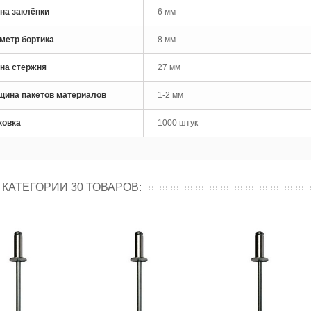
на заклёпки
6 мм
рло по металлу кобальтовое
M35 Skytools...
метр бортика
8 мм
 руб
на стержня
27 мм
рло по металлу кобальтовое
M35 Skytools...
щина пакетов материалов
1-2 мм
 руб
ковка
1000 штук
 КАТЕГОРИИ 30 ТОВАРОВ: