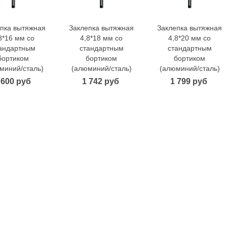
пка вытяжная
Заклепка вытяжная
Заклепка вытяжная
В корзину
В корзину
В корзину
8*16 мм со
4,8*18 мм со
4,8*20 мм со
андартным
стандартным
стандартным
бортиком
бортиком
бортиком
миний/сталь)
(алюминий/сталь)
(алюминий/сталь)
 600 руб
1 742 руб
1 799 руб