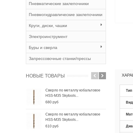
Пневматические заклепочники
Пневмогидравлические заклепочники
Круги, диски, чашки
Электроинструмент
Буры и сверла
Запрессовочные станки/прессы
ХАРА
НОВЫЕ ТОВАРЫ
Сверло по металлу кобальтовое
Све
Тип
HSS-M35 Skytools...
HSS-
680 руб
410
Вид
Сверло по металлу кобальтовое
Све
Мат
HSS-M35 Skytools...
HSS-
610 руб
285
Диа