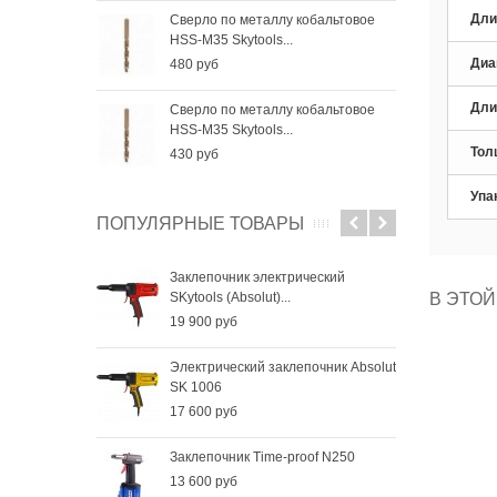
Дли
Сверло по металлу кобальтовое
Све
HSS-M35 Skytools...
HSS-
Диа
480 руб
256
Дли
Сверло по металлу кобальтовое
Све
HSS-M35 Skytools...
HSS-
Тол
430 руб
184
Упа
ПОПУЛЯРНЫЕ ТОВАРЫ
Заклепочник электрический
SKytools (Absolut)...
В ЭТОЙ
19 900 руб
Электрический заклепочник Absolut
SK 1006
17 600 руб
Заклепочник Time-proof N250
13 600 руб