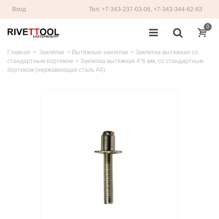
Вход
Тел: +7-343-237-03-06, +7-343-344-62-63
0
Главная
>
Заклёпки
>
Вытяжные заклёпки
>
Заклепка вытяжная со
стандартным бортиком
>
Заклепка вытяжная 4*6 мм, со стандартным
бортиком (нержавеющая сталь A4)