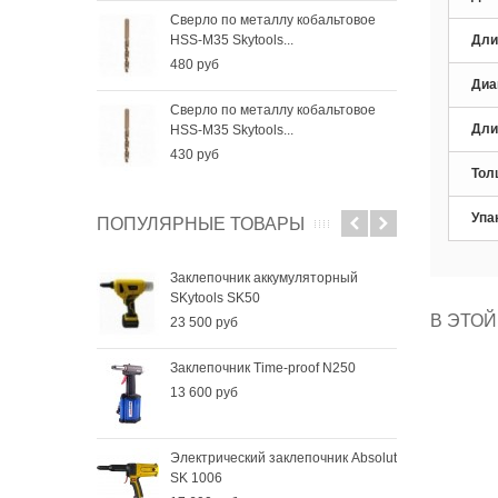
Сверло по металлу кобальтовое
Све
HSS-M35 Skytools...
HSS-
Дли
480 руб
256
Диа
Сверло по металлу кобальтовое
Све
Дли
HSS-M35 Skytools...
HSS-
430 руб
184
Тол
Упа
ПОПУЛЯРНЫЕ ТОВАРЫ
Заклепочник аккумуляторный
SKytools SK50
В ЭТОЙ
23 500 руб
Заклепочник Time-proof N250
13 600 руб
Электрический заклепочник Absolut
SK 1006