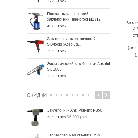
17 600 руб
Пневмогидравлический
заклепочник Time-proof M2312
Закле
49 800 руб
4,
ст
Заклепочник электрический
SKytools (Absolut)...
(алю
19 900 руб
1
Электрический заклёпочник Absolut
SK 1005
13 300 руб
СКИДКИ
Заклепочник Anzi Pull-link PB50
38 900 руб
33 900 руб
Запрессовочная станция RSM