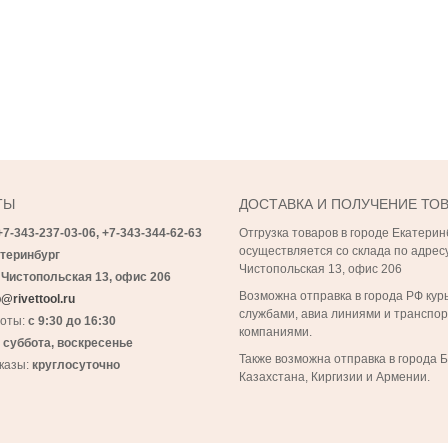
ТЫ
ДОСТАВКА И ПОЛУЧЕНИЕ ТО
+7-343-237-03-06,
+7-343-
344-62-63
Отгрузка товаров в городе Екатерин
осуществляется со склада по адресу
теринбург
Чистопольская 13, офис 206
 Чистопольская 13, офис 206
Возможна отправка в города РФ кур
@rivettool.ru
службами, авиа линиями и транспо
боты:
с 9:30 до 16:30
компаниями.
:
суббота, воскресенье
Также возможна отправка в города 
казы:
круглосуточно
Казахстана, Киргизии и Армении.