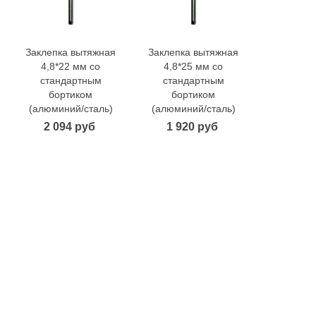
Заклепка вытяжная
Заклепка вытяжная
Заклепка
В корзину
В корзину
В 
4,8*22 мм со
4,8*25 мм со
4,8*28
стандартным
стандартным
станд
бортиком
бортиком
борт
(алюминий/сталь)
(алюминий/сталь)
(алюмини
2 094 руб
1 920 руб
2 41