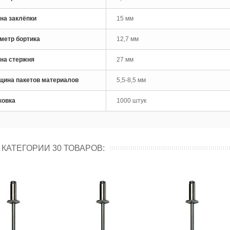
рло по металлу кобальтовое
M35 Skytools...
на заклёпки
15 мм
 руб
метр бортика
12,7 мм
рло по металлу кобальтовое
на стержня
27 мм
M35 Skytools...
 руб
щина пакетов материалов
5,5-8,5 мм
ковка
1000 штук
 КАТЕГОРИИ 30 ТОВАРОВ: