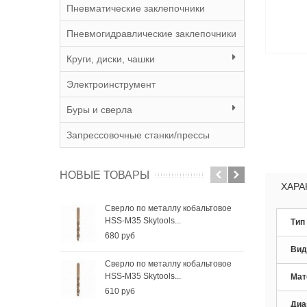
Пневматические заклепочники
Пневмогидравлические заклепочники
Круги, диски, чашки
Электроинструмент
Буры и сверла
Запрессовочные станки/прессы
НОВЫЕ ТОВАРЫ
ХАРА
Сверло по металлу кобальтовое
Све
HSS-M35 Skytools...
HSS-
Тип
680 руб
410
Вид
Сверло по металлу кобальтовое
Све
HSS-M35 Skytools...
HSS-
Мат
610 руб
285
Диа