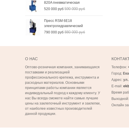
820A пневматическая
590 000 руб
520 000 руб
Пресс RSM 6Е18
электрогидравлический
880 000 руб
790 000 руб
О НАС
КОНТАК
Оптово-розничная компания, занимающаяся
Телефон:
поставками и реализацией
Город:
Ека
профессионального крепежа, инструмента и
Адрес:
ул.
расходных материалов. Основными
E-mail:
ekb
принципами работы компании является
Время ра
индивидуальный подход к каждому клиенту. У
нас Вы всегда сможете найти самые лучшие
Выходной
цены на заклепочный инструмент и заклепки,
Онлайн за
от наиболее известных производителей
данной продукции.