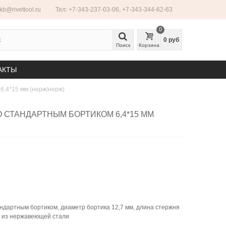
ekb@rivettool.ru
Тел: +7-343-237-03-06, +7-343-344-62-63
0
0 руб
Поиск
Корзина
АКТЫ
6,4*15 мм (нерж/нерж)
 СТАНДАРТНЫМ БОРТИКОМ 6,4*15 ММ
андартным бортиком, диаметр бортика 12,7 мм, длина стержня
ы из нержавеющей стали