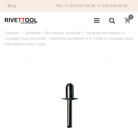
Вход
Тел: +7-343-237-03-06, +7-343-344-62-63
0
Главная
>
Заклёпки
>
Вытяжные заклёпки
>
Заклепка вытяжная со
стандартным бортиком
>
Заклепка вытяжная 4,8*14 мм со стандартным
бортиком (сталь/сталь)