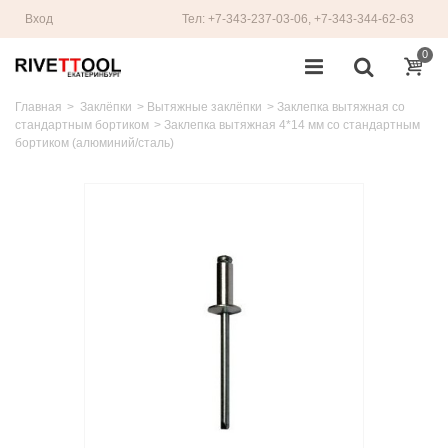
Вход
Тел: +7-343-237-03-06, +7-343-344-62-63
0
Главная
>
Заклёпки
>
Вытяжные заклёпки
>
Заклепка вытяжная со
стандартным бортиком
>
Заклепка вытяжная 4*14 мм со стандартным
бортиком (алюминий/сталь)