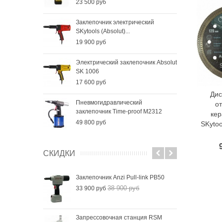
23 500 руб
Заклепочник электрический
SKytools (Absolut)...
19 900 руб
Электрический заклепочник Absolut
SK 1006
17 600 руб
Дис
Пневмогидравлический
о
заклепочник Time-proof M2312
кер
49 800 руб
SKyto
СКИДКИ
Заклепочник Anzi Pull-link PB50
38 900 руб
33 900 руб
Запрессовочная станция RSM