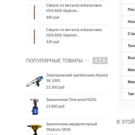
Сверло по металлу кобальтовое
Све
Пос
HSS-M35 Skytools...
HSS-
480 руб
256
Наз
Сверло по металлу кобальтовое
Све
Стр
HSS-M35 Skytools...
HSS-
430 руб
184
Тол
Выс
ПОПУЛЯРНЫЕ ТОВАРЫ
Мак
Электрический заклёпочник Absolut
SK 1005
Мак
13 300 руб
Тип
Заклепочник Time-proof N250
13 600 руб
В ЭТОЙ
Заклепочник аккумуляторный
SKytools SK50