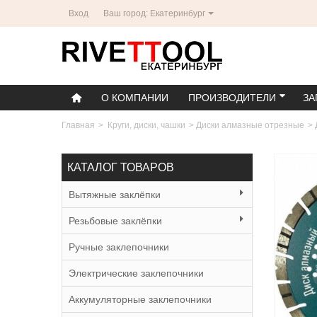
Вход
Ваш город: Екатеринбург
О КОМПАНИИ
ПРОИЗВОДИТЕЛИ
ЗА
Главная
>
Круги, диски, чашки
>
Диски алмазные отрезные
>
КАТАЛОГ ТОВАРОВ
Вытяжные заклёпки
Резьбовые заклёпки
Ручные заклепочники
Электрические заклепочники
Аккумуляторные заклепочники