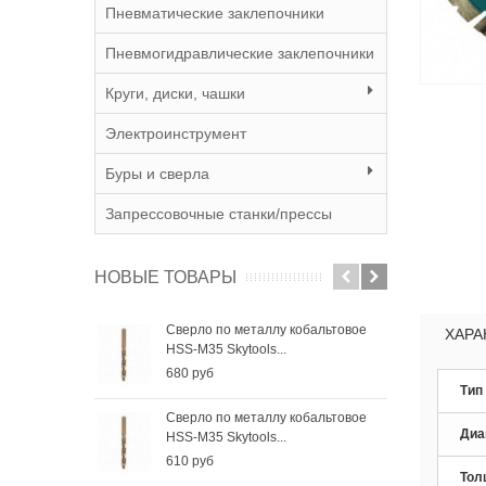
Пневматические заклепочники
Пневмогидравлические заклепочники
Круги, диски, чашки
Электроинструмент
Буры и сверла
Запрессовочные станки/прессы
НОВЫЕ ТОВАРЫ
Сверло по металлу кобальтовое
Све
ХАРА
HSS-M35 Skytools...
HSS-
680 руб
410
Тип
Сверло по металлу кобальтовое
Све
Диа
HSS-M35 Skytools...
HSS-
610 руб
285
Тол