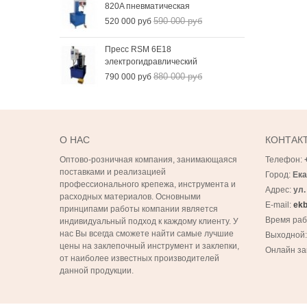
820A пневматическая
590 000 руб
520 000 руб
Пресс RSM 6Е18
электрогидравлический
880 000 руб
790 000 руб
О НАС
КОНТАК
Оптово-розничная компания, занимающаяся
Телефон:
поставками и реализацией
Город:
Ека
профессионального крепежа, инструмента и
Адрес:
ул.
расходных материалов. Основными
E-mail:
ekb
принципами работы компании является
Время ра
индивидуальный подход к каждому клиенту. У
нас Вы всегда сможете найти самые лучшие
Выходной
цены на заклепочный инструмент и заклепки,
Онлайн за
от наиболее известных производителей
данной продукции.