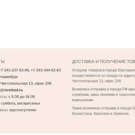
ТЫ
ДОСТАВКА И ПОЛУЧЕНИЕ ТО
+7-343-237-03-06,
+7-343-
344-62-63
Отгрузка товаров в городе Екатерин
осуществляется со склада по адресу
теринбург
Чистопольская 13, офис 206
 Чистопольская 13, офис 206
Возможна отправка в города РФ кур
@rivettool.ru
службами, авиа линиями и транспо
боты:
с 9:30 до 16:30
компаниями.
:
суббота, воскресенье
Также возможна отправка в города 
казы:
круглосуточно
Казахстана, Киргизии и Армении.