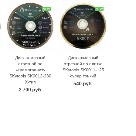
NEW
NEW
Диск алмазный
Диск алмазный
Диск а
В корзину
В корзину
В 
отрезной по
отрезной по плитке
отрезной 
керамограниту
SKytools SK0011-125
SKytools 
SKytools SK0012-230
супер тонкий
супер 
Х-тип
540 руб
790
2 700 руб