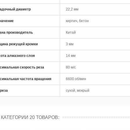
рло по металлу кобальтовое
адочный диаметр
22,2 мм
M35 Skytools...
 руб
начение
кирпич, бетон
рло по металлу кобальтовое
ана производитель
Китай
M35 Skytools...
 руб
щина режущей кромки
3 мм
ота алмазного слоя
14 мм
симальная скорость реза
80 м/с
симальная частота вращения
6600 об/мин
 реза
сухой, мокрый
 КАТЕГОРИИ 20 ТОВАРОВ: