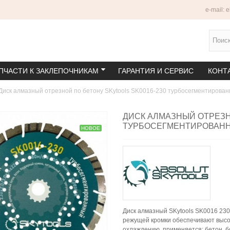
e-mail: 
ПЧАСТИ К ЗАКЛЕПОЧНИКАМ
ГАРАНТИЯ И СЕРВИС
КОНТ
Диск алмазный отрезной по бетону SKytools SK0016-230 турбосегментирова
ДИСК АЛМАЗНЫЙ ОТРЕЗН
ТУРБОСЕГМЕНТИРОВАН
НОВОЕ
Диск алмазный SKytools SK0016 23
режущей кромки обеспечивают высо
охлаждению, применяется: бетон, б