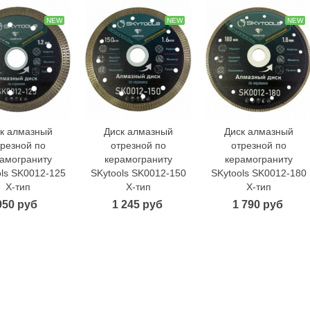
NEW
NEW
NEW
к алмазный
Диск алмазный
Диск алмазный
В корзину
В корзину
В корзину
трезной по
отрезной по
отрезной по
амограниту
керамограниту
керамограниту
ols SK0012-125
SKytools SK0012-150
SKytools SK0012-180
Х-тип
Х-тип
Х-тип
950 руб
1 245 руб
1 790 руб