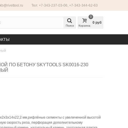
ekb@rivettool.ru
Тел: +7-343-237-03-06, +7-343-344-62-63
0
0 руб
Поиск
Корзина
АКТЫ
нный
ОЙ ПО БЕТОНУ SKYTOOLS SK0016-230
НЫЙ
0x2x3x14x22,2 мм,рифлёные сегменты с увеличенной высотой
кую скорость реза, перфорация дополнительному
ордюрный камень, натуральный камень, тротуарная плитка,