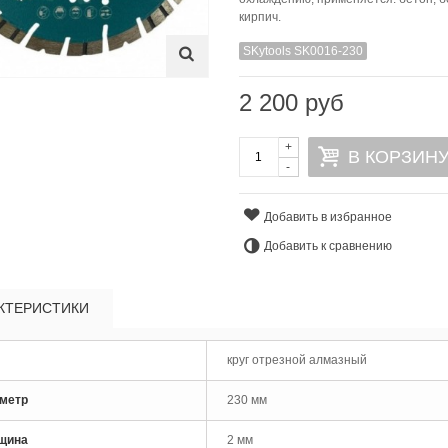
кирпич.
SKytools SK0016-230
2 200 руб
+
В КОРЗИН
-
Добавить в избранное
Добавить к сравнению
рло по металлу кобальтовое
КТЕРИСТИКИ
M35 Skytools...
 руб
круг отрезной алмазный
рло по металлу кобальтовое
метр
230 мм
M35 Skytools...
 руб
щина
2 мм