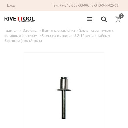
Вход
Тел: +7-343-237-03-06, +7-343-344-62-63
0
Главная
>
Заклёпки
>
Вытяжные заклёпки
>
Заклепка вытяжная с
потайным бортиком
>
Заклепка вытяжная 3,2*12 мм с потайным
бортиком (сталь/сталь)