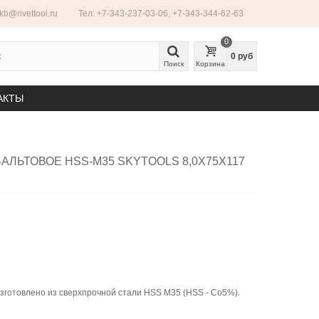
ekb@rivettool.ru
Тел: +7-343-237-03-06, +7-343-344-62-63
0
0 руб
Поиск
Корзина
АКТЫ
АЛЬТОВОЕ HSS-M35 SKYTOOLS 8,0Х75Х117
изготовлено из сверxпрочной стали HSS M35 (HSS - Co5%).