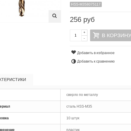
HSS-М358075117
256 руб
+
В КОРЗИН
-
Добавить в избранное
Добавить к сравнению
КТЕРИСТИКИ
рло по металлу кобальтовое
M35 Skytools...
сверло по металлу
 руб
ериал
сталь HSS-M35
рло по металлу кобальтовое
M35 Skytools...
ковка
10 штук
 руб
менение
пластик