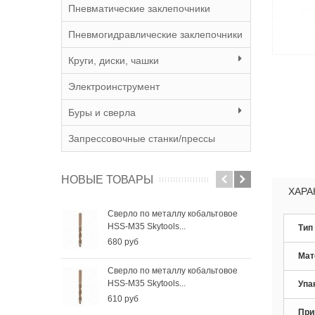
Пневматические заклепочники
Пневмогидравлические заклепочники
Круги, диски, чашки
Электроинструмент
Буры и сверла
Запрессовочные станки/прессы
НОВЫЕ ТОВАРЫ
ХАРА
Сверло по металлу кобальтовое
Све
HSS-M35 Skytools...
HSS-
Тип
680 руб
410
Мат
Сверло по металлу кобальтовое
Све
HSS-M35 Skytools...
HSS-
Упа
610 руб
285
При