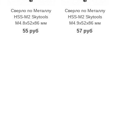
Сверло по Металлу
Сверло по Металлу
Сверло п
В корзину
В корзину
В 
HSS-M2 Skytools
HSS-M2 Skytools
HSS-M2 
М4.8х52х86 мм
М4.9х52х86 мм
М5.3х5
55 руб
57 руб
78 