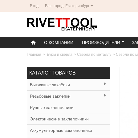
Вход
Ваш город: Екатеринбург
О КОМПАНИИ
ПРОИЗВОДИТЕЛИ
ЗА
Главная
>
Буры и сверла
>
Сверла по металлу
>
Сверло по м
КАТАЛОГ ТОВАРОВ
Вытяжные заклёпки
Резьбовые заклёпки
Ручные заклепочники
Электрические заклепочники
Аккумуляторные заклепочники