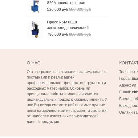
820A пневматическая
590 000 руб
520 000 руб
Пресс RSM 6Е18
электрогидравлический
880 000 руб
790 000 руб
О НАС
КОНТАК
Оптово-розничная компания, занимающаяся
Телефон:
поставками и реализацией
Город:
Ека
профессионального крепежа, инструмента и
Адрес:
ул.
расходных материалов. Основными
E-mail:
ekb
принципами работы компании является
Время ра
индивидуальный подход к каждому клиенту. У
нас Вы всегда сможете найти самые лучшие
Выходной
цены на заклепочный инструмент и заклепки,
Онлайн за
от наиболее известных производителей
данной продукции.