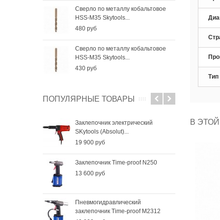
Сверло по металлу кобальтовое
Све
HSS-M35 Skytools...
HSS-
Диа
480 руб
256
Стр
Сверло по металлу кобальтовое
Све
Про
HSS-M35 Skytools...
HSS-
430 руб
184
Тип
ПОПУЛЯРНЫЕ ТОВАРЫ
В ЭТОЙ
Заклепочник электрический
SKytools (Absolut)...
19 900 руб
Заклепочник Time-proof N250
13 600 руб
Пневмогидравлический
заклепочник Time-proof M2312