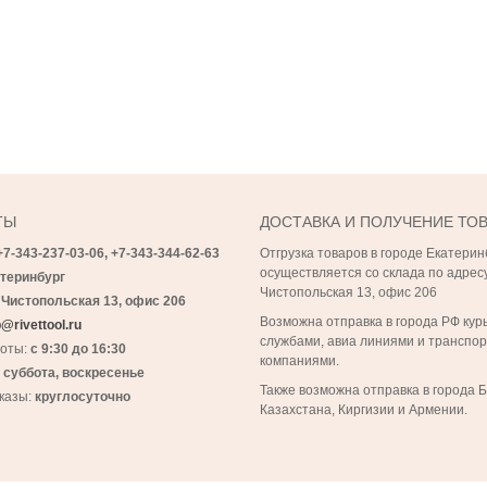
ТЫ
ДОСТАВКА И ПОЛУЧЕНИЕ ТО
+7-343-237-03-06,
+7-343-
344-62-63
Отгрузка товаров в городе Екатерин
осуществляется со склада по адресу
теринбург
Чистопольская 13, офис 206
 Чистопольская 13, офис 206
Возможна отправка в города РФ кур
@rivettool.ru
службами, авиа линиями и транспо
боты:
с 9:30 до 16:30
компаниями.
:
суббота, воскресенье
Также возможна отправка в города 
казы:
круглосуточно
Казахстана, Киргизии и Армении.