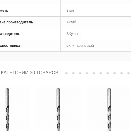
рло по металлу кобальтовое
M35 Skytools...
метр
8 мм
 руб
ана производитель
Китай
рло по металлу кобальтовое
изводитель
SKytools
M35 Skytools...
 руб
 хвостовика
цилиндрический
 КАТЕГОРИИ 30 ТОВАРОВ: