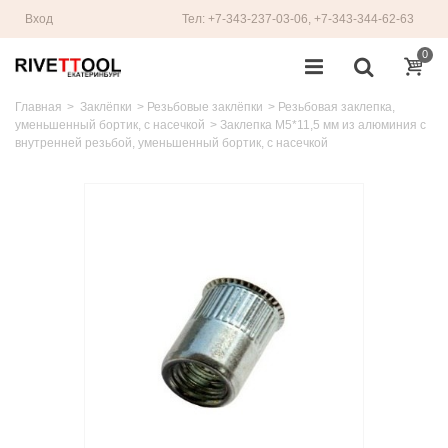
Вход
Тел: +7-343-237-03-06, +7-343-344-62-63
0
Главная
>
Заклёпки
>
Резьбовые заклёпки
>
Резьбовая заклепка,
уменьшенный бортик, с насечкой
>
Заклепка M5*11,5 мм из алюминия с
внутренней резьбой, уменьшенный бортик, с насечкой