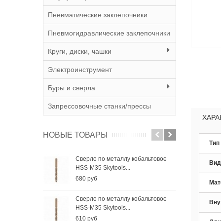
Пневматические заклепочники
Пневмогидравлические заклепочники
Круги, диски, чашки
Электроинструмент
Буры и сверла
Запрессовочные станки/прессы
ХАРА
НОВЫЕ ТОВАРЫ
Тип
Сверло по металлу кобальтовое
Све
Вид
HSS-M35 Skytools...
HSS-
680 руб
410
Мат
Сверло по металлу кобальтовое
Све
Вну
HSS-M35 Skytools...
HSS-
610 руб
285