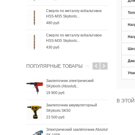
Дли
Сверло по металлу кобальтовое
Све
Тол
HSS-M35 Skytools...
HSS-
480 руб
256
Наг
Сверло по металлу кобальтовое
Све
Наг
HSS-M35 Skytools...
HSS-
430 руб
184
Шес
Диа
ПОПУЛЯРНЫЕ ТОВАРЫ
Упа
Заклепочник электрический
SKytools (Absolut)...
19 900 руб
В ЭТОЙ
Заклепочник аккумуляторный
SKytools SK50
23 500 руб
Электрический заклёпочник Absolut
SK 1005