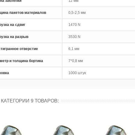
на заклёпки
12 мм
рло по металлу кобальтовое
щина пакетов материалов
0,5-2,5 мм
M35 Skytools...
 руб
рузка на сдвиг
1470 N
рло по металлу кобальтовое
рузка на разрыв
3530 N
M35 Skytools...
 руб
тигранное отверстие
6,1 мм
метр и толщина бортика
7*0,8 мм
ковка
1000 штук
 КАТЕГОРИИ 9 ТОВАРОВ: