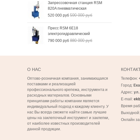
Запрессовочная станция RSM
820A пневматическая
590 000 руб
520 000 руб
Пресс RSM 6Е18
электрогидравлический
880 000 руб
790 000 руб
О НАС
КОНТАК
Оптово-розничная компания, занимающаяся
Телефон:
поставками и реализацией
Город:
Ека
профессионального крепежа, инструмента и
Адрес:
ул.
расходных материалов. Основными
E-mail:
ekb
принципами работы компании является
Время ра
индивидуальный подход к каждому клиенту. У
нас Вы всегда сможете найти самые лучшие
Выходной
цены на заклепочный инструмент и заклепки,
Онлайн за
от наиболее известных производителей
данной продукции.