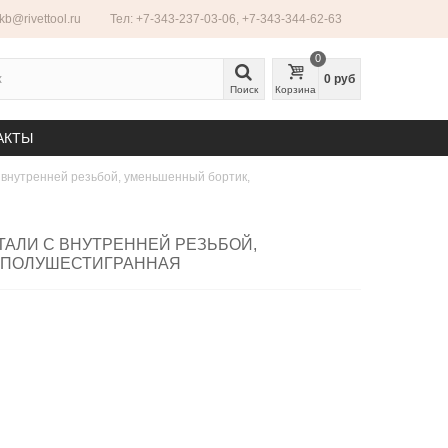
ekb@rivettool.ru
Тел: +7-343-237-03-06, +7-343-344-62-63
0
0 руб
Поиск
Корзина
АКТЫ
с внутренней резьбой, уменьшенный бортик,
СТАЛИ С ВНУТРЕННЕЙ РЕЗЬБОЙ,
 ПОЛУШЕСТИГРАННАЯ