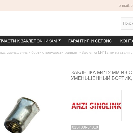
e-mail: 
ПЧАСТИ К ЗАКЛЕПОЧНИКАМ
ГАРАНТИЯ И СЕРВИС
КОНТ
пка, уменьшенный бортик, полушестигранная
>
Заклепка M4*12 мм из стали 
ЗАКЛЕПКА M4*12 ММ ИЗ 
УМЕНЬШЕННЫЙ БОРТИК,
02ST03R04010