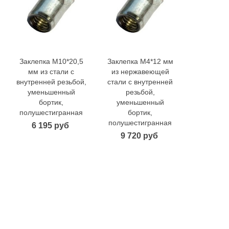
Заклепка M10*20,5
Заклепка M4*12 мм
Заклепка
В корзину
В корзину
В 
мм из стали с
из нержавеющей
из нерж
внутренней резьбой,
стали с внутренней
стали с в
уменьшенный
резьбой,
резь
бортик,
уменьшенный
умень
полушестигранная
бортик,
бор
полушестигранная
полушест
6 195 руб
9 720 руб
12 04