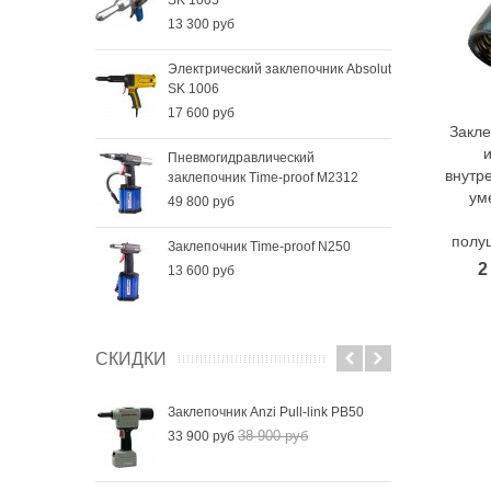
13 300 руб
Электрический заклепочник Absolut
SK 1006
17 600 руб
Закле
и
Пневмогидравлический
внутр
заклепочник Time-proof M2312
ум
49 800 руб
полу
Заклепочник Time-proof N250
2
13 600 руб
СКИДКИ
Заклепочник Anzi Pull-link PB50
38 900 руб
33 900 руб