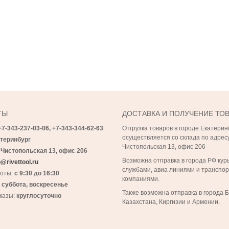
ТЫ
ДОСТАВКА И ПОЛУЧЕНИЕ ТО
+7-343-237-03-06,
+7-343-
344-62-63
Отгрузка товаров в городе Екатерин
осуществляется со склада по адресу
теринбург
Чистопольская 13, офис 206
 Чистопольская 13, офис 206
Возможна отправка в города РФ кур
@rivettool.ru
службами, авиа линиями и транспо
боты:
с 9:30 до 16:30
компаниями.
:
суббота, воскресенье
Также возможна отправка в города 
казы:
круглосуточно
Казахстана, Киргизии и Армении.