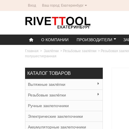
Вход
Ваш город: Екатеринбург
О КОМПАНИИ
ПРОИЗВОДИТЕЛИ
ЗА
Главная
>
Заклёпки
>
Резьбовые заклёпки
>
Резьбовая закле
полушестигранная
КАТАЛОГ ТОВАРОВ
Вытяжные заклёпки
Резьбовые заклёпки
Ручные заклепочники
Электрические заклепочники
Аккумуляторные заклепочники