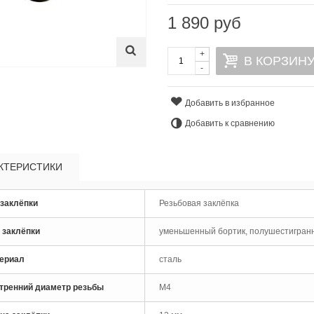
1 890 руб
+
В КОРЗИН
-
Добавить в избранное
Добавить к сравнению
КТЕРИСТИКИ
 заклёпки
Резьбовая заклёпка
рло по металлу кобальтовое
 заклёпки
уменьшенный бортик, полушестигран
M35 Skytools...
 руб
ериал
сталь
рло по металлу кобальтовое
тренний диаметр резьбы
M4
M35 Skytools...
 руб