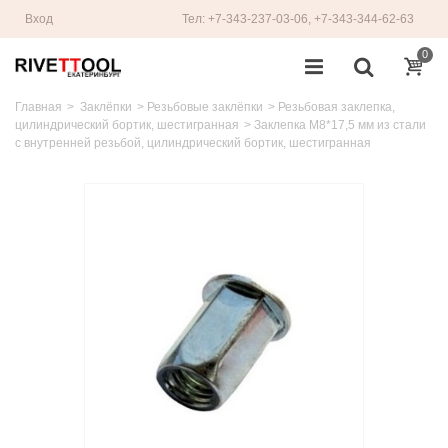
Вход
Тел: +7-343-237-03-06, +7-343-344-62-63
0
Главная
>
Заклёпки
>
Резьбовые заклёпки
>
Резьбовая заклепка,
цилиндрический бортик, шестигранная
>
Заклепка M8*17,5 мм из стали
с внутренней резьбой, цилиндрический бортик, шестигранная