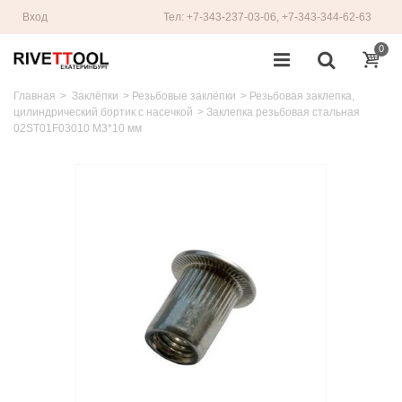
Вход
Тел: +7-343-237-03-06, +7-343-344-62-63
0
Главная
>
Заклёпки
>
Резьбовые заклёпки
>
Резьбовая заклепка,
цилиндрический бортик с насечкой
>
Заклепка резьбовая стальная
02ST01F03010 M3*10 мм